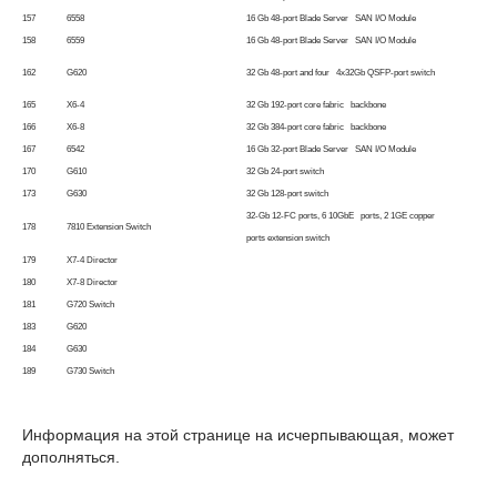
157
6558
16 Gb 48-port Blade Server SAN I/O Module
158
6559
16 Gb 48-port Blade Server SAN I/O Module
162
G620
32 Gb 48-port and four 4x32Gb QSFP-port switch
165
X6-4
32 Gb 192-port core fabric backbone
166
X6-8
32 Gb 384-port core fabric backbone
167
6542
16 Gb 32-port Blade Server SAN I/O Module
170
G610
32 Gb 24-port switch
173
G630
32 Gb 128-port switch
32-Gb 12-FC ports, 6 10GbE ports, 2 1GE copper
178
7810 Extension Switch
ports extension switch
179
X7-4 Director
180
X7-8 Director
181
G720 Switch
183
G620
184
G630
189
G730 Switch
Информация на этой странице на исчерпывающая, может
дополняться.