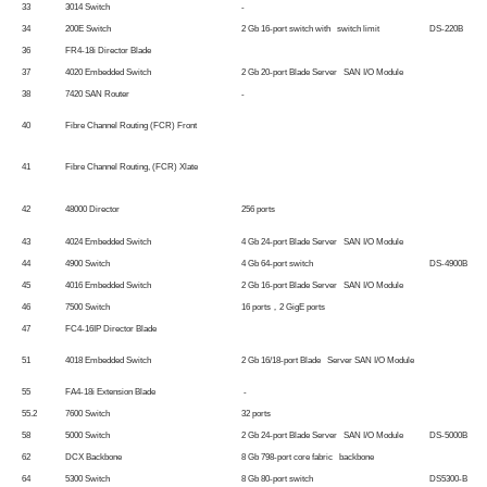
33
3014 Switch
-
34
200E Switch
2 Gb 16-port switch with switch limit
DS-220B
36
FR4-18i Director Blade
37
4020 Embedded Switch
2 Gb 20-port Blade Server SAN I/O Module
38
7420 SAN Router
-
40
Fibre Channel Routing (FCR) Front
41
Fibre Channel Routing, (FCR) Xlate
42
48000 Director
256 ports
43
4024 Embedded Switch
4 Gb 24-port Blade Server SAN I/O Module
44
4900 Switch
4 Gb 64-port switch
DS-4900B
45
4016 Embedded Switch
2 Gb 16-port Blade Server SAN I/O Module
46
7500 Switch
16 ports，2 GigE ports
47
FC4-16IP Director Blade
51
4018 Embedded Switch
2 Gb 16/18-port Blade Server SAN I/O Module
55
FA4-18i Extension Blade
-
55.2
7600 Switch
32 ports
58
5000 Switch
2 Gb 24-port Blade Server SAN I/O Module
DS-5000B
62
DCX Backbone
8 Gb 798-port core fabric backbone
64
5300 Switch
8 Gb 80-port switch
DS5300-B