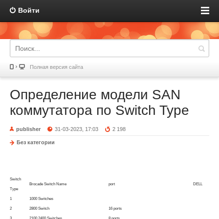
Войти
Полная версия сайта
Определение модели SAN
коммутатора по Switch Type
publisher
31-03-2023, 17:03
2 198
Без категории
Switch
Brocade Switch Name
port
DELL
Type
1
1000 Switches
2
2800 Switch
16 ports
3
2100 2400 Switches
8 ports