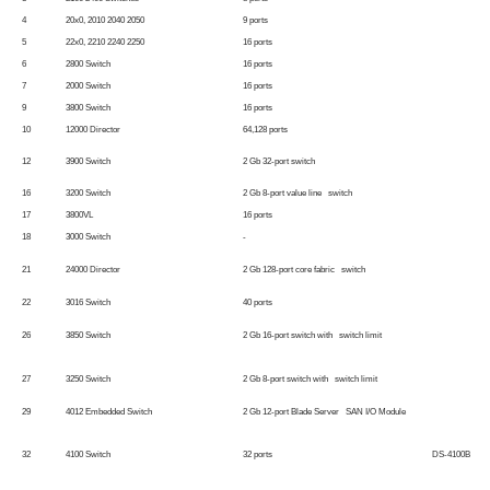
4
20x0, 2010 2040 2050
9 ports
5
22x0, 2210 2240 2250
16 ports
6
2800 Switch
16 ports
7
2000 Switch
16 ports
9
3800 Switch
16 ports
10
12000 Director
64,128 ports
12
3900 Switch
2 Gb 32-port switch
16
3200 Switch
2 Gb 8-port value line switch
17
3800VL
16 ports
18
3000 Switch
-
21
24000 Director
2 Gb 128-port core fabric switch
22
3016 Switch
40 ports
26
3850 Switch
2 Gb 16-port switch with switch limit
27
3250 Switch
2 Gb 8-port switch with switch limit
29
4012 Embedded Switch
2 Gb 12-port Blade Server SAN I/O Module
32
4100 Switch
32 ports
DS-4100B