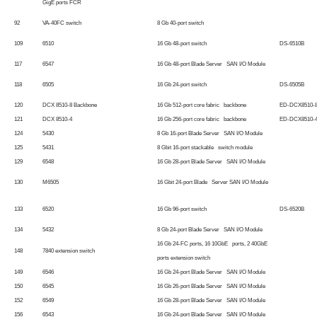
GigE ports FCR
92
VA-40FC switch
8 Gb 40-port switch
109
6510
16 Gb 48-port switch
DS-6510B
117
6547
16 Gb 48-port Blade Server SAN I/O Module
118
6505
16 Gb 24-port switch
DS-6505B
120
DCX 8510-8 Backbone
16 Gb 512-port core fabric backbone
ED-DCX8510-
121
DCX 8510-4
16 Gb 256-port core fabric backbone
ED-DCX8510-
124
5430
8 Gb 16-port Blade Server SAN I/O Module
125
5431
8 Gbit 16-port stackable switch module
129
6548
16 Gb 28-port Blade Server SAN I/O Module
130
M6505
16 Gbit 24-port Blade Server SAN I/O Module
133
6520
16 Gb 96-port switch
DS-6520B
134
5432
8 Gb 24-port Blade Server SAN I/O Module
16 Gb 24-FC ports, 16 10GbE ports, 2 40GbE
148
7840 extension switch
ports extension switch
149
6546
16 Gb 24-port Blade Server SAN I/O Module
150
6545
16 Gb 26-port Blade Server SAN I/O Module
152
6549
16 Gb 28-port Blade Server SAN I/O Module
156
6543
16 Gb 24-port Blade Server SAN I/O Module