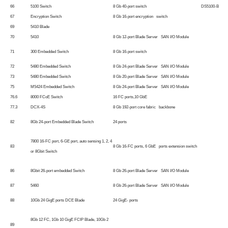
66
5100 Switch
8 Gb 40-port switch
DS5100-B
67
Encryption Switch
8 Gb 16-port encryption switch
69
5410 Blade
70
5410
8 Gb 12-port Blade Server SAN I/O Module
71
300 Embedded Switch
8 Gb 16-port switch
72
5480 Embedded Switch
8 Gb 24-port Blade Server SAN I/O Module
73
5480 Embedded Switch
8 Gb 20-port Blade Server SAN I/O Module
75
M5424 Embedded Switch
8 Gb 24-port Blade Server SAN I/O Module
76.6
8000 FCoE Switch
16 FC ports,10 GbE
77.3
DCX-4S
8 Gb 192-port core fabric backbone
82
8Gb 24-port Embedded Blade Switch
24 ports
7800 16-FC port, 6-GE port, auto sensing 1, 2, 4
83
8 Gb 16-FC ports, 6 GbE ports extension switch
or 8Gbit Switch
86
8Gbit 26-port embedded Switch
8 Gb 26-port Blade Server SAN I/O Module
87
5460
8 Gb 26-port Blade Server SAN I/O Module
88
10Gb 24 GigE ports DCE Blade
24 GigE- ports
8Gb 12 FC, 1Gb 10 GigE FCIP Blade, 10Gb 2
89