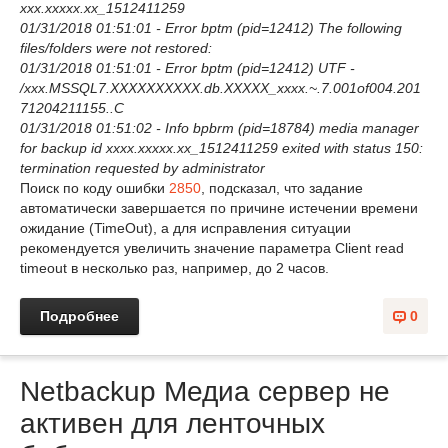
xxx.xxxxx.xx_1512411259
01/31/2018 01:51:01 - Error bptm (pid=12412) The following
files/folders were not restored:
01/31/2018 01:51:01 - Error bptm (pid=12412) UTF -
/xxx.MSSQL7.XXXXXXXXXX.db.XXXXX_xxxx.~.7.001of004.201
71204211155..C
01/31/2018 01:51:02 - Info bpbrm (pid=18784) media manager
for backup id xxxx.xxxxx.xx_1512411259 exited with status 150:
termination requested by administrator
Поиск по коду ошибки
2850
, подсказал, что задание
автоматически завершается по причине истечении времени
ожидание (TimeOut), а для исправления ситуации
рекомендуется увеличить значение параметра Client read
timeout в несколько раз, например, до 2 часов.
Подробнее
0
Netbackup Медиа сервер не
активен для ленточных