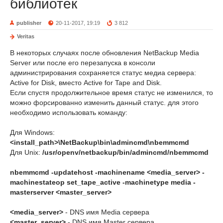
библиотек
publisher
20-11-2017, 19:19
3 812
Veritas
В некоторых случаях после обновления NetBackup Media
Server или после его перезапуска в консоли
администрирования сохраняется статус медиа сервера:
Active for Disk, вместо Active for Tape and Disk.
Если спустя продолжительное время статус не изменился, то
можно форсированно изменить данный статус. для этого
необходимо использовать команду:
Для Windows:
<install_path>\NetBackup\bin\admincmd\nbemmcmd
Для Unix:
/usr/openv/netbackup/bin/admincmd/nbemmcmd
nbemmcmd -updatehost -machinename <media_server> -
machinestateop set_tape_active -machinetype media -
masterserver <master_server>
<media_server>
- DNS имя Media сервера
<master_server>
- DNS имя Master сервера