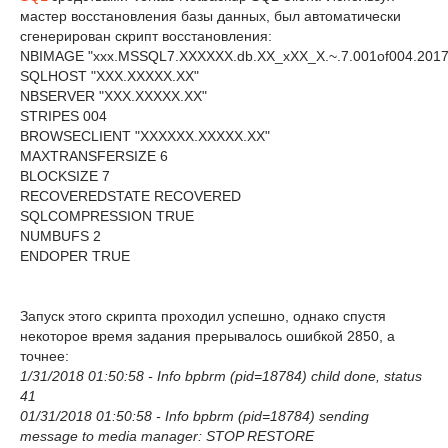
мастер восстановления базы данных, был автоматически
сгенерирован скрипт восстановления:
NBIMAGE 
"xxx.MSSQL7.XXXXXX.db.XX_xXX_X.~.7.001of004.2017
SQLHOST 
"XXX.XXXXX.XX"
NBSERVER 
"XXX.XXXXX.XX"
STRIPES 
004
BROWSECLIENT 
"XXXXXX.XXXXX.XX"
MAXTRANSFERSIZE 
6
BLOCKSIZE 
7
RECOVEREDSTATE RECOVERED 

SQLCOMPRESSION 
TRUE
NUMBUFS 
2
ENDOPER 
TRUE
Запуск этого скрипта проходил успешно, однако спустя
некоторое время задания прерывалось ошибкой 2850, а
точнее:
1/31/2018 01:50:58 - Info bpbrm (pid=18784) child done, status
41
01/31/2018 01:50:58 - Info bpbrm (pid=18784) sending
message to media manager: STOP RESTORE