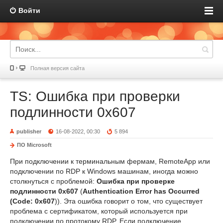
Войти
Полная версия сайта
TS: Ошибка при проверки
подлинности 0x607
publisher
16-08-2022, 00:30
5 894
ПО Microsoft
При подключении к терминальным фермам, RemoteApp или
подключении по RDP к Windows машинам, иногда можно
столкнуться с проблемой:
Ошибка при проверке
подлинности 0x607
(
Authentication Error has Occurred
(Code: 0x607
)). Эта ошибка говорит о том, что существует
проблема с сертификатом, который используется при
подключении по протокому RDP. Если подключение