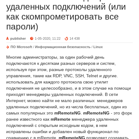
удаленных подключений (или
как скомпрометировать все
пароли)
publisher
1-05-2020, 11:22
14 438
ПО Microsoft
/
Информационная безопасность
/
Linux
Многие администраторы, за один рабочий день
подключаются к десяткам разных серверов и систем,
используя при этом, разные протоколы удаленного
управления, такие как RDP, VNC, SSH, Telnet и другие.
использовать для каждого протокола свою утилит
подключения не целесообразно, и в этом случае на помощи
приходят менеджеры удаленных подключений. В сети
Интернет, можно найти не мало различных менеджеров
удаленных подключений, но из числа бесплатных, один из
самых популярных это
mRemoteNG
.
mRemoteNG
- это форк
ранее известного как
mRemote
менеджера удаленных
подключений с открытым исходным кодом, в нем
исправлены ошибки и добавлен новый функционал по
сравнению с в mRemote.
mRemoteNG
позволяет создавать,