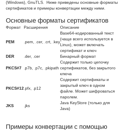
(Windows), GnuTLS. Ниже приведены основные форматы
сертификатов и примеры конвертации между ними.
Основные форматы сертификатов
Формат
Расширения
Описание
Base64-кодированный текст
(чаще всего используется в
PEM
.pem, .cer, .crt, .key
Linux), может включать
сертификат и ключ
DER
.der, .cer
Бинарный формат
Содержит только цепочку
PKCS#7
.p7b, .p7c, .pkipath
сертификатов, без закрытого
ключа
Содержит сертификаты и
закрытый ключ в одном
PKCS#12
.pfx, .p12
файле. Может шифроваться
паролем.
Java KeyStore (только для
JKS
.jks
Java)
Примеры конвертации с помощью