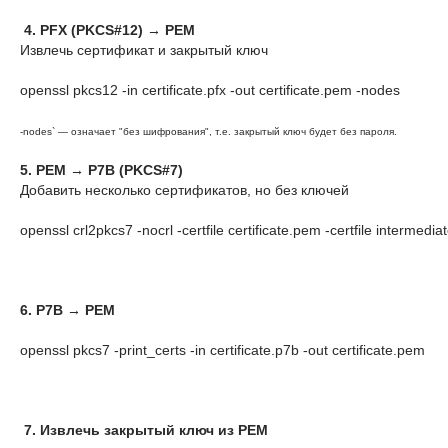
4. PFX (PKCS#12) → PEM
Извлечь сертификат и закрытый ключ
openssl pkcs12 -in certificate.pfx -out certificate.pem -nodes
-nodes` — означает "без шифрования", т.е. закрытый ключ будет без пароля.
5. PEM → P7B (PKCS#7)
Добавить несколько сертификатов, но без ключей
openssl crl2pkcs7 -nocrl -certfile certificate.pem -certfile intermedia
6. P7B → PEM
openssl pkcs7 -print_certs -in certificate.p7b -out certificate.pem
7. Извлечь закрытый ключ из PEM