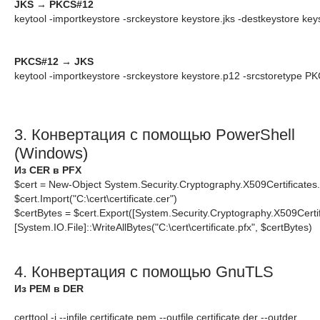
JKS
→
PKCS#12
keytool -importkeystore -srckeystore keystore.jks -destkeystore k
PKCS#12
→
JKS
keytool -importkeystore -srckeystore keystore.p12 -srcstoretype PK
3. Конвертация с помощью PowerShell
(Windows)
Из CER в PFX
$cert = New-Object System.Security.Cryptography.X509Certificates.X
$cert.Import("C:\cert\certificate.cer")  

$certBytes = $cert.Export([System.Security.Cryptography.X509Certif
[System.IO.File]::WriteAllBytes("C:\cert\certificate.pfx", $certBytes)  
4. Конвертация с помощью GnuTLS
Из PEM в DER
certtool -i --infile certificate.pem --outfile certificate.der --outder