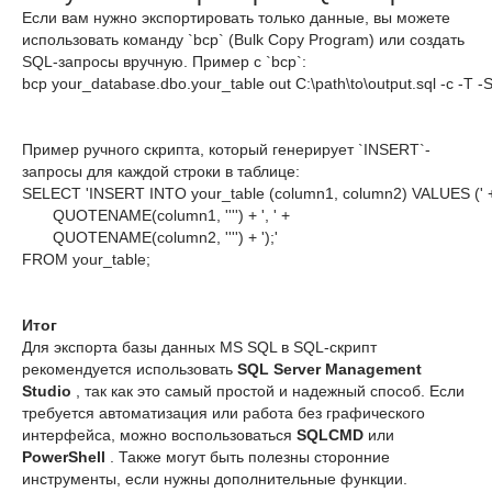
Если вам нужно экспортировать только данные, вы можете
использовать команду `bcp` (Bulk Copy Program) или создать
SQL-запросы вручную. Пример с `bcp`:
bcp your_database.dbo.your_table out C:\path\to\output.sql -c -T 
Пример ручного скрипта, который генерирует `INSERT`-
запросы для каждой строки в таблице:
SELECT 'INSERT INTO your_table (column1, column2) VALUES (' +
       QUOTENAME(column1, '''') + ', ' + 

       QUOTENAME(column2, '''') + ');'

Итог
Для экспорта базы данных MS SQL в SQL-скрипт
рекомендуется использовать
SQL Server Management
Studio
, так как это самый простой и надежный способ. Если
требуется автоматизация или работа без графического
интерфейса, можно воспользоваться
SQLCMD
или
PowerShell
. Также могут быть полезны сторонние
инструменты, если нужны дополнительные функции.