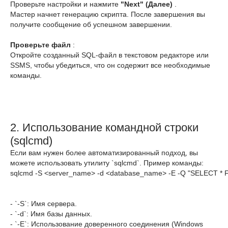
Проверьте настройки и нажмите
"Next" (Далее)
.
Мастер начнет генерацию скрипта. После завершения вы
получите сообщение об успешном завершении.
Проверьте файл
:
Откройте созданный SQL-файл в текстовом редакторе или
SSMS, чтобы убедиться, что он содержит все необходимые
команды.
2. Использование командной строки
(sqlcmd)
Если вам нужен более автоматизированный подход, вы
можете использовать утилиту `sqlcmd`. Пример команды:
sqlcmd -S <server_name> -d <database_name> -E -Q "SELECT * F
- `-S`: Имя сервера.
- `-d`: Имя базы данных.
- `-E`: Использование доверенного соединения (Windows