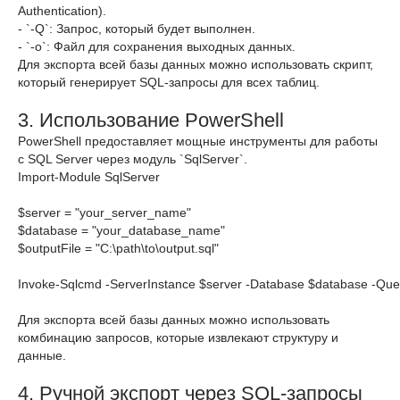
Authentication).
- `-Q`: Запрос, который будет выполнен.
- `-o`: Файл для сохранения выходных данных.
Для экспорта всей базы данных можно использовать скрипт,
который генерирует SQL-запросы для всех таблиц.
3. Использование PowerShell
PowerShell предоставляет мощные инструменты для работы
с SQL Server через модуль `SqlServer`.
Import-Module SqlServer

$server = "your_server_name"

$database = "your_database_name"

$outputFile = "C:\path\to\output.sql"

Invoke-Sqlcmd -ServerInstance $server -Database $database -Quer
Для экспорта всей базы данных можно использовать
комбинацию запросов, которые извлекают структуру и
данные.
4. Ручной экспорт через SQL-запросы