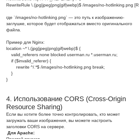
RewriteRule \.(jpg|jpeg|png|gif|webp)$ 
/images/no
где `/images/no-hotlinking.png` — это путь к изображению-
заглушке, которое будет отображаться вместо оригинального
файла.
Пример для Nginx:
location ~* \.(jpg|jpeg|png|gif|webp)$ {

    valid_referers none blocked userman.ru *.userman.ru;

if
 ($invalid_referer) {

        rewrite ^
/.*$ /im
ages/no-hotlinking.png 
break
;

    }

4. Использование CORS (Cross-Origin
Resource Sharing)
Если вы хотите более точно контролировать, кто может
загружать ваши изображения, вы можете настроить
заголовки CORS на сервере.
Для Apache: