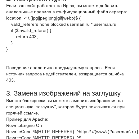
Если ваш сайт работает на Nginx, вы можете добавить
аналогичные правила в конфигурационный файл сервера:
location ~* \.(jpg|jpeg|png|gif|webp)$ {

    valid_referers none blocked userman.ru 
*.
userman.ru;

if
 (
$invalid_referer
) {

return
403
;

    }

}
Поведение аналогично предыдущему запросы: Если
источник запроса недействителен, возвращается ошибка
403.
3. Замена изображений на заглушку
Вместо блокировки вы можете заменить изображения на
специальную "заглушку", которая будет показываться при
горячей ссылке.
Пример для Apache:
RewriteEngine On

RewriteCond 
%{HTTP_REFERER}
 !^https?:
//
(www\.)?userman\.ru [
RewriteCond 
%{HTTP_REFERER}
 !^$
