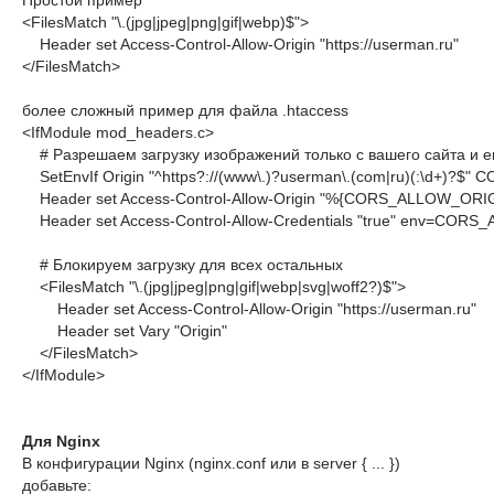
Простой пример
<
FilesMatch
 "\
.
(
jpg
|
jpeg
|
png
|
gif
|
webp
)$">
</
FilesMatch
>
более сложный пример для файла .htaccess
<
IfModule
mod_headers.c
>
    # Разрешаем загрузку изображений только с вашего сайта и е
    SetEnvIf Origin "^https?://(www\.)?userman\.(com|ru)(:\d+)?
    Header set Access-Control-Allow-Origin "%{CORS_ALLOW_O
    Header set Access-Control-Allow-Credentials "true" env=COR
    # Блокируем загрузку для всех остальных

<
FilesMatch
 "\
.
(
jpg
|
jpeg
|
png
|
gif
|
webp
|
svg
|
woff2
?)$">
        Header set Access-Control-Allow-Origin "https://userman.ru"

        Header set Vary "Origin"

</
FilesMatch
>
</
IfModule
>
Для Nginx
В конфигурации Nginx (nginx.conf или в server { ... })
добавьте: