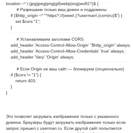
location ~* \.(jpg|jpeg|png|gif|webp|svg|woff2?)$ {

# Разрешаем только ваш домен и поддомены
if
 (
$http_origin
 ~* 
"^https?://(www\.)?userman\.(com|ru)$"
) {

        set 
$cors
"1"
;

    }

# Устанавливаем заголовки CORS
    add_header 
'Access-Control-Allow-Origin'
"$http_origin"
 always;

    add_header 
'Access-Control-Allow-Credentials'
'true'
 always;

    add_header 
'Vary'
'Origin'
 always;

# Если Origin не ваш сайт — блокируем (опционально)
if
 (
$cors
 != 
"1"
) {

return
403
;

    }

}
Это позволит загружать изображения только с указанного
домена. Браузеры будут загружать изображения только если
запрос пришел с userman.ru. Если другой сайт попытается