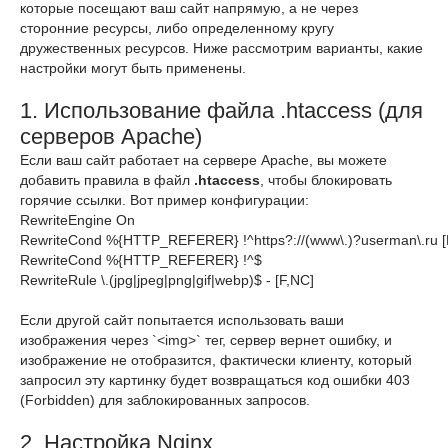
которые посещают ваш сайт напрямую, а не через
сторонние ресурсы, либо определенному кругу
дружественных ресурсов. Ниже рассмотрим варианты, какие
настройки могут быть применены.
1. Использование файла .htaccess (для
серверов Apache)
Если ваш сайт работает на сервере Apache, вы можете
добавить правила в файл
.htaccess
, чтобы блокировать
горячие ссылки. Вот пример конфигурации:
RewriteEngine On

RewriteCond 
%{HTTP_REFERER}
 !^https?:
//
(www\.)?userman\.ru [
RewriteCond 
%{HTTP_REFERER}
 !^$

Если другой сайт попытается использовать ваши
изображения через `<img>` тег, сервер вернет ошибку, и
изображение не отобразится, фактически клиенту, который
запросил эту картинку будет возвращаться код ошибки 403
(Forbidden) для заблокированных запросов.
2. Настройка Nginx