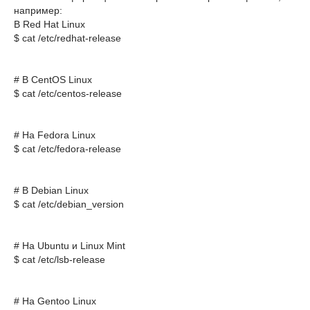
например:
В Red Hat Linux
$ cat /etc/redhat-release 
# В CentOS Linux
$ cat /etc/centos-release
# На Fedora Linux
$ cat /etc/fedora-release
# В Debian Linux
$ cat /etc/debian_version
# На Ubuntu и Linux Mint
$ cat /etc/lsb-release
# На Gentoo Linux