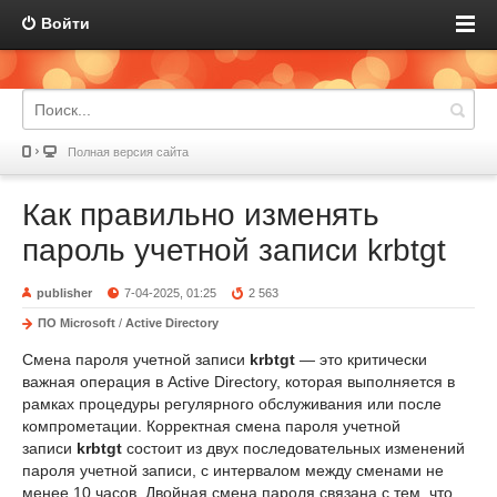
Войти
Полная версия сайта
Как правильно изменять
пароль учетной записи krbtgt
publisher
7-04-2025, 01:25
2 563
ПО Microsoft
/
Active Directory
Смена пароля учетной записи
krbtgt
— это критически
важная операция в Active Directory, которая выполняется в
рамках процедуры регулярного обслуживания или после
компрометации. Корректная смена пароля учетной
записи
krbtgt
состоит из двух последовательных изменений
пароля учетной записи, с интервалом между сменами не
менее 10 часов. Двойная смена пароля связана с тем, что