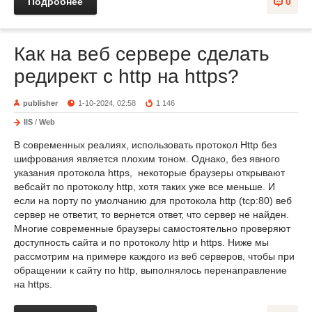
Подробнее
0
Как на веб сервере сделать
редирект с http на https?
publisher
1-10-2024, 02:58
1 146
IIS
/
Web
В современных реалиях, использовать протокол Http без
шифрования является плохим тоном. Однако, без явного
указания протокола https, некоторые браузеры открывают
вебсайт по протоколу http, хотя таких уже все меньше. И
если на порту по умолчанию для протокола http (tcp:80) веб
сервер не ответит, то вернется ответ, что сервер не найден.
Многие современные браузеры самостоятельно проверяют
доступность сайта и по протоколу http и https. Ниже мы
рассмотрим на примере каждого из веб серверов, чтобы при
обращении к сайту по http, выполнялось перенаправление
на https.